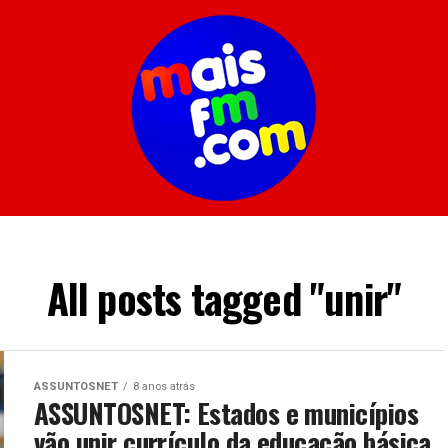
All posts tagged "unir"
ASSUNTOSNET
8 anos atrás
ASSUNTOSNET: Estados e municípios
vão unir currículo da educação básica