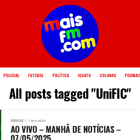
POLICIAL
FUTEBOL
POLÍTICA
IGUATU
COLUNAS
PODMAI
All posts tagged "UniFIC"
VIDEOS
1 ano atrás
AO VIVO – MANHÃ DE NOTÍCIAS –
07/05/2025