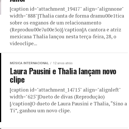
[caption id="attachment_19417" align="alignnone"
width="888"]Thalia canta de forma dramu00e1tica
sobre os enganos de um relacionamento
(Reproduu00e7u00e3o)[/caption]A cantora e atriz
mexicana Thalia lançou nesta terça-feira, 28, o
videoclipe...
MÚSICA INTERNACIONAL
12 anos atrás
Laura Pausini e Thalia lançam novo
clipe
[caption id="attachment_14715" align="alignleft"
width="625"]Dueto de divas (Reprodução)
[/caption]O dueto de Laura Pausini e Thalia, “Sino a
Ti”, ganhou um novo clipe.