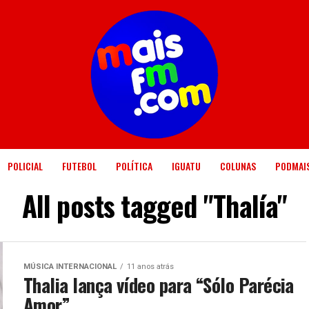
POLICIAL
FUTEBOL
POLÍTICA
IGUATU
COLUNAS
PODMAI
All posts tagged "Thalía"
MÚSICA INTERNACIONAL
11 anos atrás
Thalia lança vídeo para “Sólo Parécia
Amor”