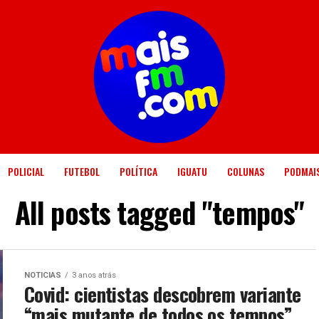
POLICIAL
FUTEBOL
POLÍTICA
IGUATU
COLUNAS
PODMAI
All posts tagged "tempos"
NOTICIAS
3 anos atrás
Covid: cientistas descobrem variante
“mais mutante de todos os tempos”