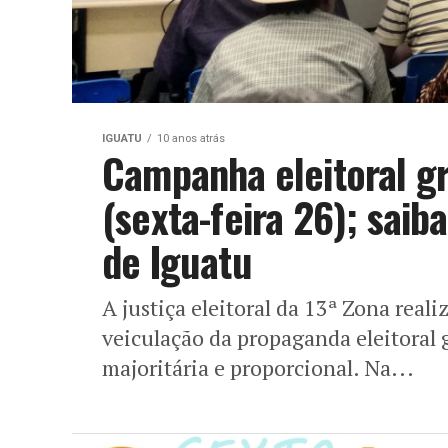
IGUATU
10 anos atrás
Campanha eleitoral g
(sexta-feira 26); sai
de Iguatu
A justiça eleitoral da 13ª Zona reali
veiculação da propaganda eleitoral 
majoritária e proporcional. Na...