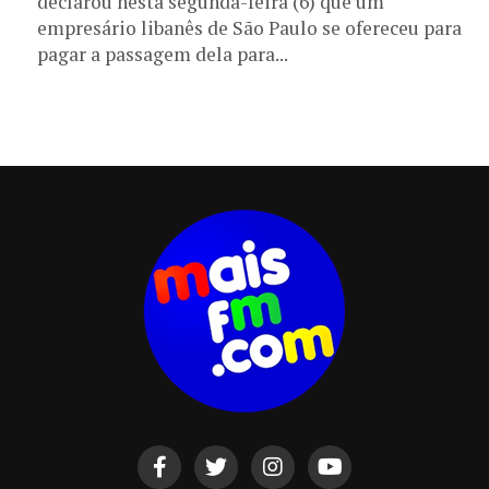
declarou nesta segunda-feira (6) que um
empresário libanês de São Paulo se ofereceu para
pagar a passagem dela para...