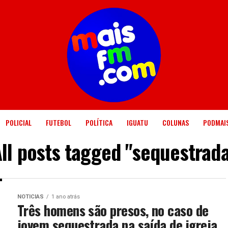
POLICIAL
FUTEBOL
POLÍTICA
IGUATU
COLUNAS
PODMAI
ll posts tagged "sequestrad
NOTICIAS
1 ano atrás
Três homens são presos, no caso de
jovem sequestrada na saída de igreja,