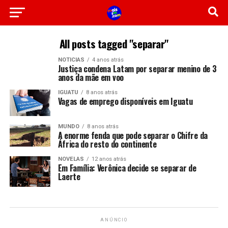
All posts tagged "separar"
NOTICIAS
4 anos atrás
Justiça condena Latam por separar menino de 3
anos da mãe em voo
IGUATU
8 anos atrás
Vagas de emprego disponíveis em Iguatu
MUNDO
8 anos atrás
A enorme fenda que pode separar o Chifre da
África do resto do continente
NOVELAS
12 anos atrás
Em Família: Verônica decide se separar de
Laerte
ANÚNCIO