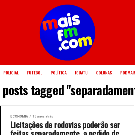
POLICIAL
FUTEBOL
POLÍTICA
IGUATU
COLUNAS
PODMAI
l posts tagged "separadamen
ECONOMIA
13 anos atrás
Licitações de rodovias poderão ser
feitas separadamente, a pedido de