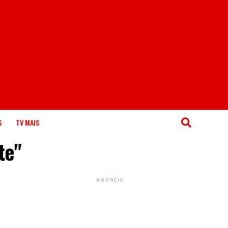
S
TV MAIS
te"
ANÚNCIO