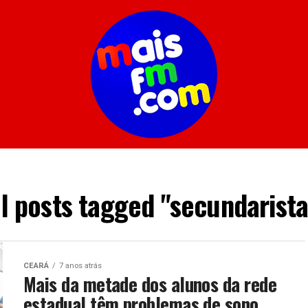
ll posts tagged "secundarista
CEARÁ
7 anos atrás
Mais da metade dos alunos da rede
estadual têm problemas de sono