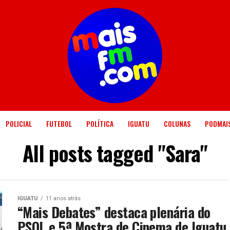
POLICIAL
FUTEBOL
POLÍTICA
IGUATU
COLUNAS
PODMAI
All posts tagged "Sara"
IGUATU
11 anos atrás
“Mais Debates” destaca plenária do
PSOL e 5ª Mostra de Cinema de Iguatu