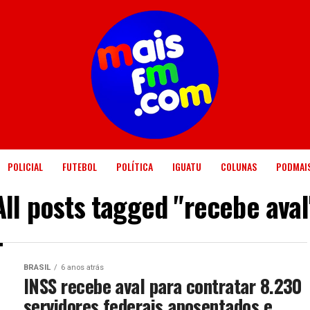
POLICIAL
FUTEBOL
POLÍTICA
IGUATU
COLUNAS
PODMAI
All posts tagged "recebe aval
BRASIL
6 anos atrás
INSS recebe aval para contratar 8.230
servidores federais aposentados e