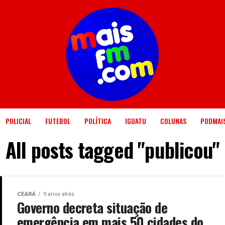
POLICIAL
FUTEBOL
POLÍTICA
IGUATU
COLUNAS
PODMAI
All posts tagged "publicou"
CEARÁ
9 anos atrás
Governo decreta situação de
emergência em mais 50 cidades do