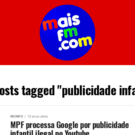
posts tagged "publicidade infa
MUNDO
10 anos atrás
MPF processa Google por publicidade
infantil ilegal no Youtube