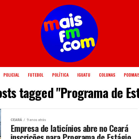
POLICIAL
FUTEBOL
POLÍTICA
IGUATU
COLUNAS
PODMAI
osts tagged "Programa de Es
CEARÁ
9 anos atrás
Empresa de laticínios abre no Ceará
inscrições para Programa de Estágio