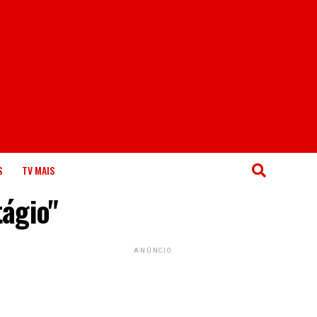
S
TV MAIS
tágio"
ANÚNCIO