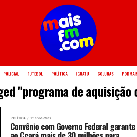
POLICIAL
FUTEBOL
POLÍTICA
IGUATU
COLUNAS
PODMAI
gged "programa de aquisição 
POLÍTICA
12 anos atrás
Convênio com Governo Federal garante
ao Ceará mais de 30 milhões para