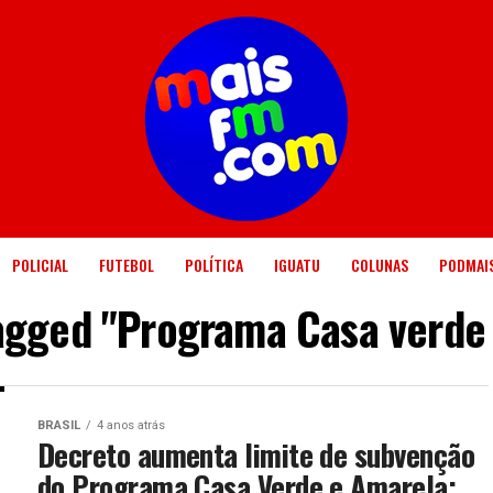
POLICIAL
FUTEBOL
POLÍTICA
IGUATU
COLUNAS
PODMAI
tagged "Programa Casa verde
BRASIL
4 anos atrás
Decreto aumenta limite de subvenção
do Programa Casa Verde e Amarela;