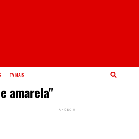
S
TV MAIS
 e amarela"
ANÚNCIO