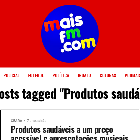
POLICIAL
FUTEBOL
POLÍTICA
IGUATU
COLUNAS
PODMAI
posts tagged "Produtos saudá
CEARÁ
7 anos atrás
Produtos saudáveis a um preço
acessível e apresentações musicais