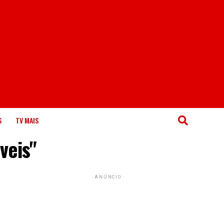
S
TV MAIS
veis"
ANÚNCIO