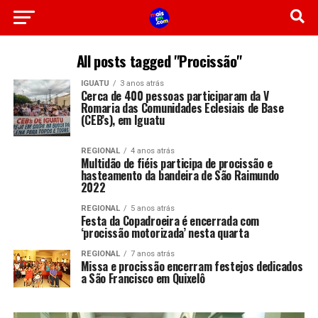
All posts tagged "Procissão"
IGUATU
3 anos atrás
Cerca de 400 pessoas participaram da V
Romaria das Comunidades Eclesiais de Base
(CEB’s), em Iguatu
REGIONAL
4 anos atrás
Multidão de fiéis participa de procissão e
hasteamento da bandeira de São Raimundo
2022
REGIONAL
5 anos atrás
Festa da Copadroeira é encerrada com
‘procissão motorizada’ nesta quarta
REGIONAL
7 anos atrás
Missa e procissão encerram festejos dedicados
a São Francisco em Quixelô