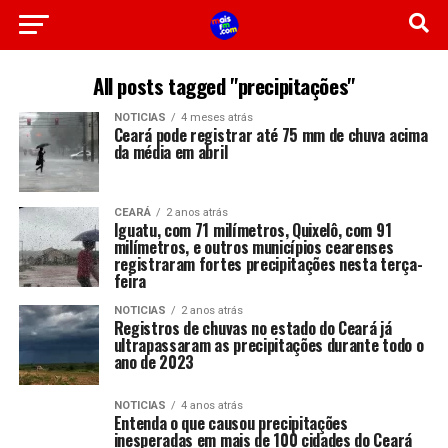
All posts tagged "precipitações"
NOTICIAS
4 meses atrás
Ceará pode registrar até 75 mm de chuva acima
da média em abril
CEARÁ
2 anos atrás
Iguatu, com 71 milímetros, Quixelô, com 91
milímetros, e outros municípios cearenses
registraram fortes precipitações nesta terça-
feira
NOTICIAS
2 anos atrás
Registros de chuvas no estado do Ceará já
ultrapassaram as precipitações durante todo o
ano de 2023
NOTICIAS
4 anos atrás
Entenda o que causou precipitações
inesperadas em mais de 100 cidades do Ceará