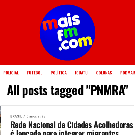
POLICIAL
FUTEBOL
POLÍTICA
IGUATU
COLUNAS
PODMAI
All posts tagged "PNMRA"
BRASIL
3 anos atrás
Rede Nacional de Cidades Acolhedoras
é lançada para integrar migrantes,