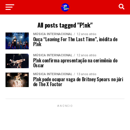
All posts tagged "P!nk"
MÚSICA INTERNACIONAL
12 anos atrás
Ouça “Leaving For The Last Time”, inédita de
P!nk
MÚSICA INTERNACIONAL
12 anos atrás
P!nk confirma apresentação na cerimônia do
Oscar
MÚSICA INTERNACIONAL
13 anos atrás
P!nk pode ocupar vaga de Britney Spears no júri
de The X Factor
ANÚNCIO