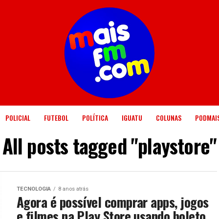
POLICIAL
FUTEBOL
POLÍTICA
IGUATU
COLUNAS
PODMAI
All posts tagged "playstore"
TECNOLOGIA
8 anos atrás
Agora é possível comprar apps, jogos
e filmes na Play Store usando boleto