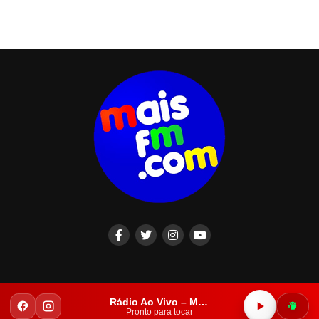
Rádio Ao Vivo – Mais FM Iguatu
Copyright © 2023. Todos os direitos reservados.
Pronto para tocar