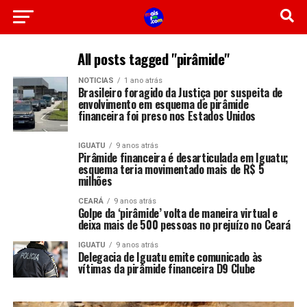
All posts tagged "pirâmide"
NOTICIAS
1 ano atrás
Brasileiro foragido da Justiça por suspeita de
envolvimento em esquema de pirâmide
financeira foi preso nos Estados Unidos
IGUATU
9 anos atrás
Pirâmide financeira é desarticulada em Iguatu;
esquema teria movimentado mais de R$ 5
milhões
CEARÁ
9 anos atrás
Golpe da ‘pirâmide’ volta de maneira virtual e
deixa mais de 500 pessoas no prejuízo no Ceará
IGUATU
9 anos atrás
Delegacia de Iguatu emite comunicado às
vítimas da pirâmide financeira D9 Clube