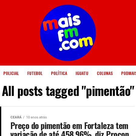
POLICIAL
FUTEBOL
POLÍTICA
IGUATU
COLUNAS
PODMAI
All posts tagged "pimentão"
CEARÁ
10 anos atrás
Preço do pimentão em Fortaleza tem
variação de até 458,96%, diz Procon