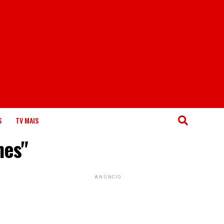
S
TV MAIS
nes"
ANÚNCIO