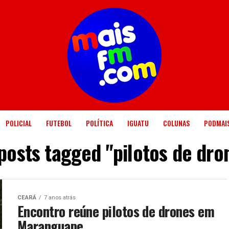
POLICIAL
FUTEBOL
POLÍTICA
IGUATU
COLUNAS
PODMAI
 posts tagged "pilotos de dro
CEARÁ
7 anos atrás
Encontro reúne pilotos de drones em
Maranguape