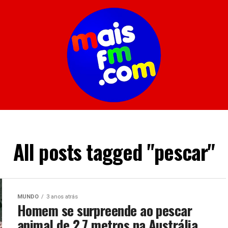
All posts tagged "pescar"
MUNDO
3 anos atrás
Homem se surpreende ao pescar
animal de 2,7 metros na Austrália