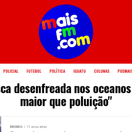
POLICIAL
FUTEBOL
POLÍTICA
IGUATU
COLUNAS
PODMAI
sca desenfreada nos oceano
maior que poluição"
MUNDO
11 anos atrás