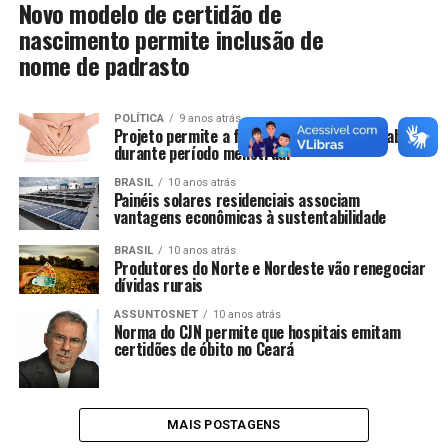
Novo modelo de certidão de
nascimento permite inclusão de
nome de padrasto
POLÍTICA
9 anos atrás
Projeto permite a funcionária faltar ao trabalho
durante período menstrual
BRASIL
10 anos atrás
Painéis solares residenciais associam
vantagens econômicas à sustentabilidade
BRASIL
10 anos atrás
Produtores do Norte e Nordeste vão renegociar
dívidas rurais
ASSUNTOSNET
10 anos atrás
Norma do CJN permite que hospitais emitam
certidões de óbito no Ceará
MAIS POSTAGENS