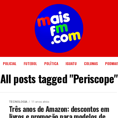
POLICIAL
FUTEBOL
POLÍTICA
IGUATU
COLUNAS
PODMAI
All posts tagged "Periscope"
TECNOLOGIA
11 anos atrás
Três anos de Amazon: descontos em
livros e promoção para modelos de