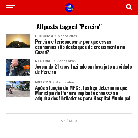
All posts tagged "Pereiro"
ECONOMIA
5 anos atrás
Pereiro e Jericoacoara: por que essas
economias são destaques de crescimento no
Ceará?
REGIONAL
7 anos atrás
Jovem de 21 anos fuzilado em lava jato na cidade
de Pereiro
NOTICIAS
8 anos atrás
Após atuação do MPCE, Justiça determina que
Município de Pereiro implante comissão e
adquira desfibriladores para Hospital Municipal
ANÚNCIO