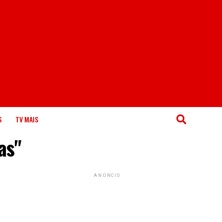
S
TV MAIS
as"
ANÚNCIO