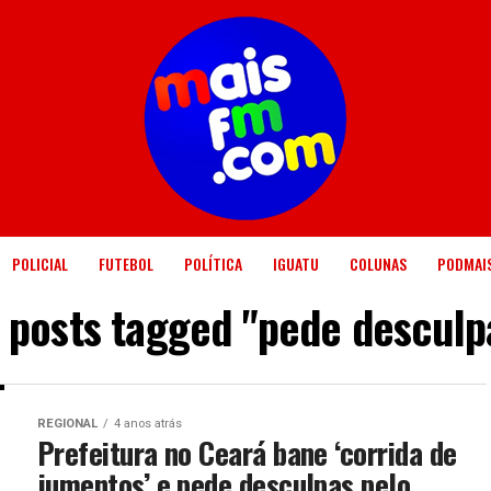
POLICIAL
FUTEBOL
POLÍTICA
IGUATU
COLUNAS
PODMAI
l posts tagged "pede desculp
REGIONAL
4 anos atrás
Prefeitura no Ceará bane ‘corrida de
jumentos’ e pede desculpas pelo