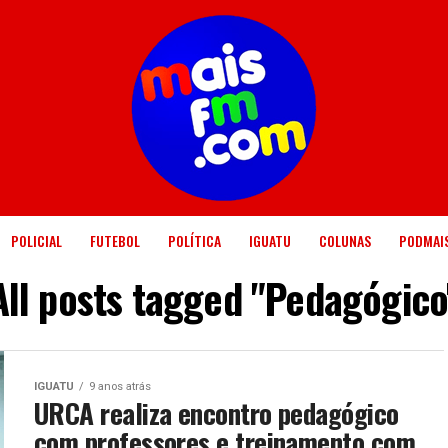
POLICIAL
FUTEBOL
POLÍTICA
IGUATU
COLUNAS
PODMAI
All posts tagged "Pedagógico
IGUATU
9 anos atrás
URCA realiza encontro pedagógico
com professores e treinamento com