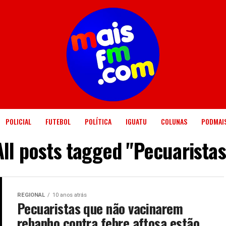
POLICIAL
FUTEBOL
POLÍTICA
IGUATU
COLUNAS
PODMAI
All posts tagged "Pecuaristas
REGIONAL
10 anos atrás
Pecuaristas que não vacinarem
rebanho contra febre aftosa estão