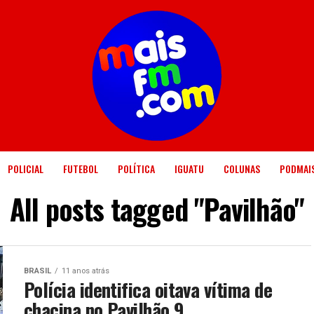
POLICIAL
FUTEBOL
POLÍTICA
IGUATU
COLUNAS
PODMAI
All posts tagged "Pavilhão"
BRASIL
11 anos atrás
Polícia identifica oitava vítima de
chacina no Pavilhão 9