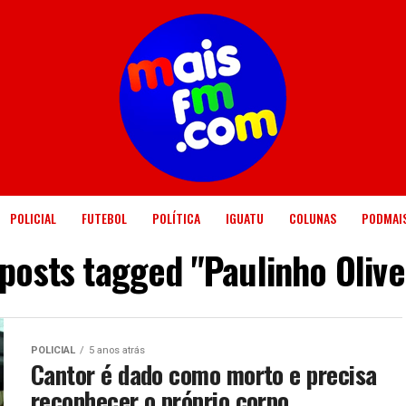
POLICIAL
FUTEBOL
POLÍTICA
IGUATU
COLUNAS
PODMAI
 posts tagged "Paulinho Olive
POLICIAL
5 anos atrás
Cantor é dado como morto e precisa
reconhecer o próprio corpo