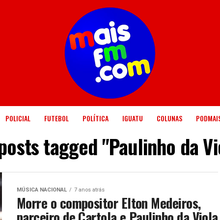
POLICIAL
FUTEBOL
POLÍTICA
IGUATU
COLUNAS
PODMAI
 posts tagged "Paulinho da Vi
MÚSICA NACIONAL
7 anos atrás
Morre o compositor Elton Medeiros,
parceiro de Cartola e Paulinho da Viola