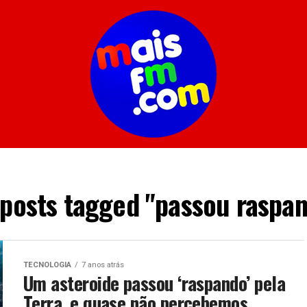
 posts tagged "passou raspa
TECNOLOGIA
7 anos atrás
Um asteroide passou ‘raspando’ pela
Terra, e quase não percebemos