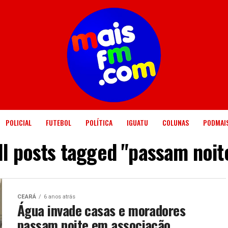
POLICIAL
FUTEBOL
POLÍTICA
IGUATU
COLUNAS
PODMAI
ll posts tagged "passam noit
CEARÁ
6 anos atrás
Água invade casas e moradores
passam noite em associação