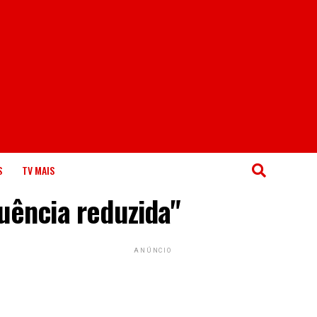
S
TV MAIS
uência reduzida"
ANÚNCIO