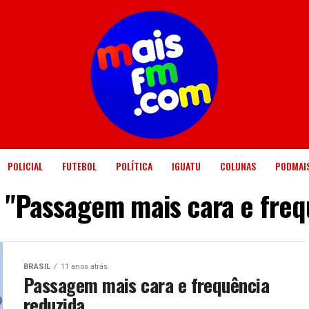
POLICIAL
FUTEBOL
POLÍTICA
IGUATU
COLUNAS
PODMAI
d "Passagem mais cara e freq
BRASIL
11 anos atrás
Passagem mais cara e frequência
reduzida