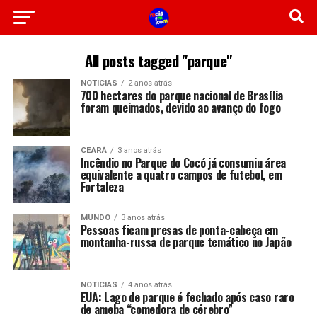
All posts tagged "parque"
NOTICIAS
2 anos atrás
700 hectares do parque nacional de Brasília
foram queimados, devido ao avanço do fogo
CEARÁ
3 anos atrás
Incêndio no Parque do Cocó já consumiu área
equivalente a quatro campos de futebol, em
Fortaleza
MUNDO
3 anos atrás
Pessoas ficam presas de ponta-cabeça em
montanha-russa de parque temático no Japão
NOTICIAS
4 anos atrás
EUA: Lago de parque é fechado após caso raro
de ameba “comedora de cérebro”