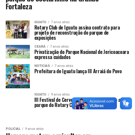
Fortaleza
IGUATU
7 anos atrás
Rotary Club de Iguatu assina contrato para
projeto de reconstrução do parque de
exposições
CEARÁ
7 anos atrás
Privatização do Parque Nacional de Jericoacoara
expressa cuidados
NOTICIAS
7 anos atrás
Prefeitura de Iguatu lança III Arraiá do Povo
IGUATU
9 anos atrás
III Festival de Cerveja atrai grande público ao
parque do Rotary Club de Iguatu
POLICIAL
9 anos atrás