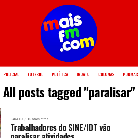
POLICIAL
FUTEBOL
POLÍTICA
IGUATU
COLUNAS
PODMAI
All posts tagged "paralisar"
IGUATU
10 anos atrás
Trabalhadores do SINE/IDT vão
paralisar atividades