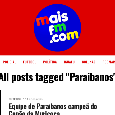
POLICIAL
FUTEBOL
POLÍTICA
IGUATU
COLUNAS
PODMAI
All posts tagged "Paraibanos
FUTEBOL
11 anos atrás
Equipe de Paraibanos campeã do
Copão da Muriçoca