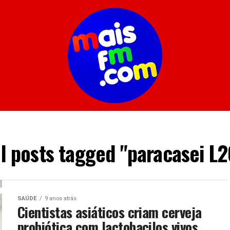
ll posts tagged "paracasei L2
SAÚDE
9 anos atrás
Cientistas asiáticos criam cerveja
probiótica com lactobacilos vivos