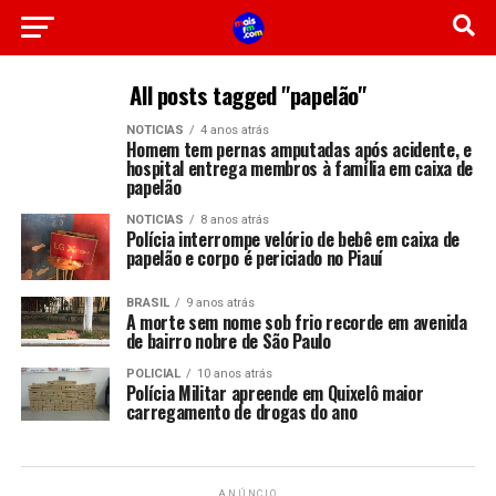
All posts tagged "papelão"
NOTICIAS
4 anos atrás
Homem tem pernas amputadas após acidente, e
hospital entrega membros à família em caixa de
papelão
NOTICIAS
8 anos atrás
Polícia interrompe velório de bebê em caixa de
papelão e corpo é periciado no Piauí
BRASIL
9 anos atrás
A morte sem nome sob frio recorde em avenida
de bairro nobre de São Paulo
POLICIAL
10 anos atrás
Polícia Militar apreende em Quixelô maior
carregamento de drogas do ano
ANÚNCIO