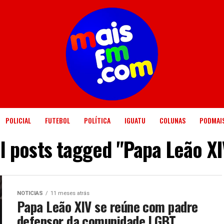
POLICIAL
FUTEBOL
POLÍTICA
IGUATU
COLUNAS
PODMAI
ll posts tagged "Papa Leão XI
NOTICIAS
11 meses atrás
Papa Leão XIV se reúne com padre
defensor da comunidade LGBT