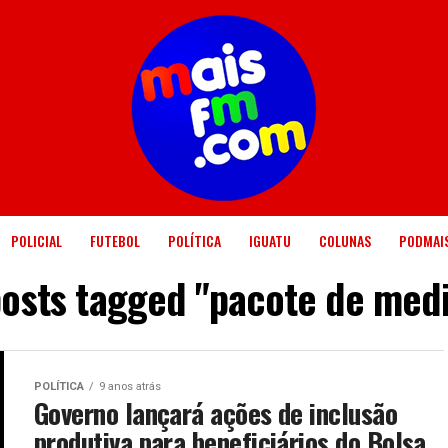
POLICIAL
FUTEBOL
POLÍTICA
IGUATU
COLUNAS
PODMAI
posts tagged "pacote de med
POLÍTICA
9 anos atrás
Governo lançará ações de inclusão
produtiva para beneficiários do Bolsa