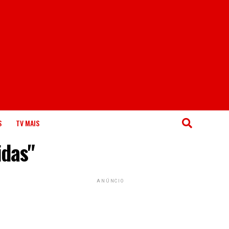
S
TV MAIS
idas"
ANÚNCIO