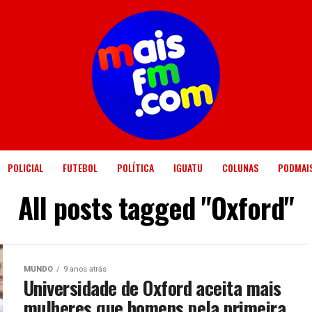
POLICIAL
FUTEBOL
POLÍTICA
IGUATU
COLUNAS
PODMAI
All posts tagged "Oxford"
MUNDO
9 anos atrás
Universidade de Oxford aceita mais
mulheres que homens pela primeira