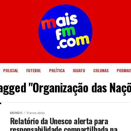
POLICIAL
FUTEBOL
POLÍTICA
IGUATU
COLUNAS
PODMAI
tagged "Organização das Naç
MUNDO
9 anos atrás
Relatório da Unesco alerta para
responsabilidade compartilhada na