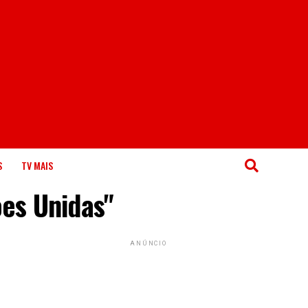
S
TV MAIS
ões Unidas"
ANÚNCIO