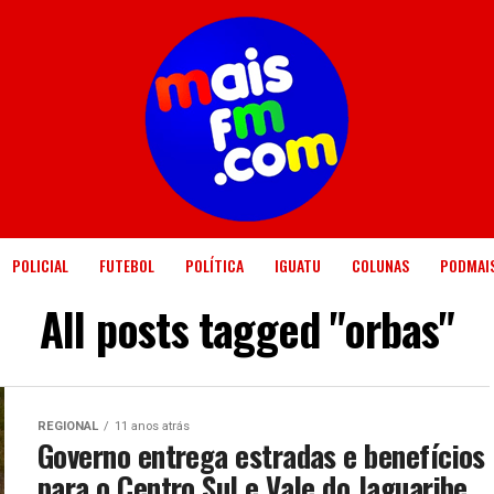
POLICIAL
FUTEBOL
POLÍTICA
IGUATU
COLUNAS
PODMAI
All posts tagged "orbas"
REGIONAL
11 anos atrás
Governo entrega estradas e benefícios
para o Centro Sul e Vale do Jaguaribe