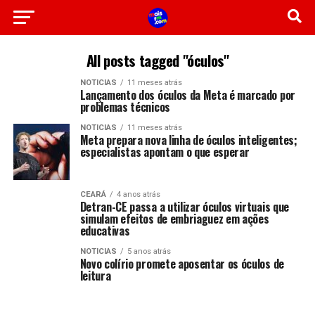
All posts tagged "óculos"
NOTICIAS
11 meses atrás
Lançamento dos óculos da Meta é marcado por
problemas técnicos
NOTICIAS
11 meses atrás
Meta prepara nova linha de óculos inteligentes;
especialistas apontam o que esperar
CEARÁ
4 anos atrás
Detran-CE passa a utilizar óculos virtuais que
simulam efeitos de embriaguez em ações
educativas
NOTICIAS
5 anos atrás
Novo colírio promete aposentar os óculos de
leitura