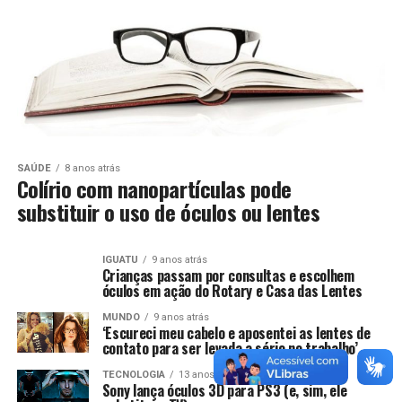
SAÚDE
8 anos atrás
Colírio com nanopartículas pode
substituir o uso de óculos ou lentes
IGUATU
9 anos atrás
Crianças passam por consultas e escolhem
óculos em ação do Rotary e Casa das Lentes
MUNDO
9 anos atrás
‘Escureci meu cabelo e aposentei as lentes de
contato para ser levada a sério no trabalho’
TECNOLOGIA
13 anos atrás
Sony lança óculos 3D para PS3 (e, sim, ele